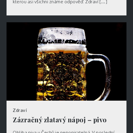
kterou asi všichni známe odpověď. Zdraví […]
Zdraví
Zázračný zlatavý nápoj – pivo
Obliba piva u Čechů je nepopiratelná. V poslední