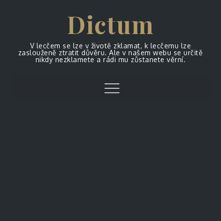
Skip
Dictum
to
content
V lecčem se lze v životě zklamat, k lecčemu lze
zaslouženě ztratit důvěru. Ale v našem webu se určitě
nikdy nezklamete a rádi mu zůstanete věrní.
Menu