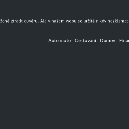
uženě ztratit důvěru. Ale v našem webu se určitě nikdy nezklamet
Auto moto
Cestování
Domov
Fina