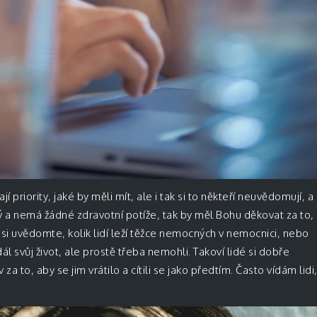
í priority, jaké by měli mít, ale i tak si to někteří neuvědomují, a
avý a nemá žádné zdravotní potíže, tak by měl Bohu děkovat za to,
 si uvědomte, kolik lidí leží těžce nemocných v nemocnici, nebo
l svůj život, ale prostě třeba nemohli. Takoví lidé si dobře
a to, aby se jim vrátilo a cítili se jako předtím. Často vídám lidi