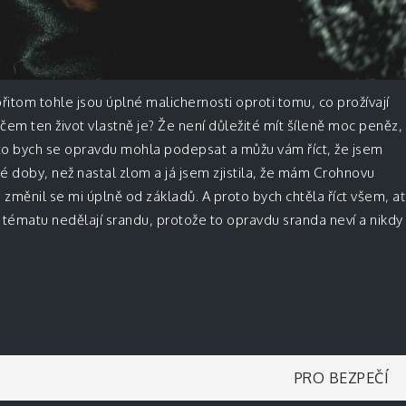
 přitom tohle jsou úplné malichernosti oproti tomu, co prožívají
 čem ten život vlastně je? Že není důležité mít šíleně moc peněz,
d to bych se opravdu mohla podepsat a můžu vám říct, že jsem
 té doby, než nastal zlom a já jsem zjistila, že mám Crohnovu
a změnil se mi úplně od základů. A proto bych chtěla říct všem, ať
to tématu nedělají srandu, protože to opravdu sranda neví a nikdy
PRO BEZPEČÍ