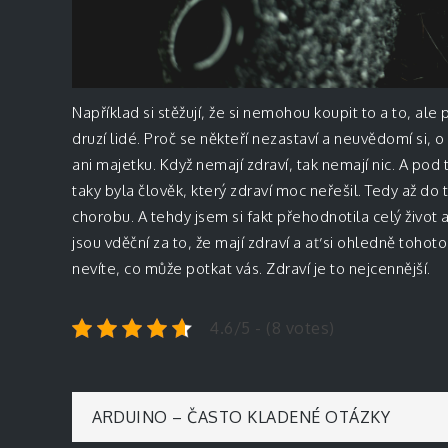
Například si stěžují, že si nemohou koupit to a to, ale
druzí lidé. Proč se někteří nezastaví a neuvědomí si, o
ani majetku. Když nemají zdraví, tak nemají nic. A po
taky byla člověk, který zdraví moc neřešil. Tedy až do
chorobu. A tehdy jsem si fakt přehodnotila celý život 
jsou vděční za to, že mají zdraví a ať si ohledně toho
nevíte, co může potkat vás. Zdraví je to nejcennější.
4.6/5 - (8 votes)
Navigace
ARDUINO – ČASTO KLADENÉ OTÁZKY