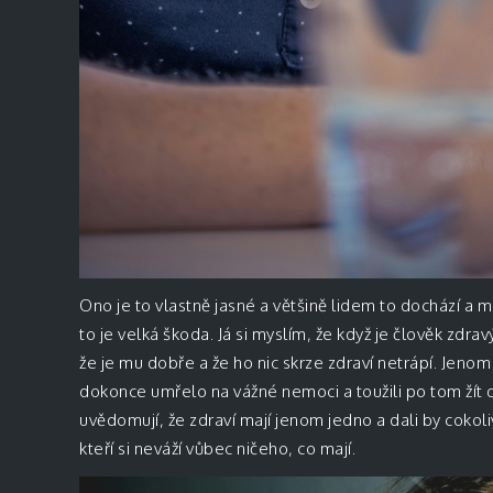
Ono je to vlastně jasné a většině lidem to dochází a maj
to je velká škoda. Já si myslím, že když je člověk zdr
že je mu dobře a že ho nic skrze zdraví netrápí. Jenom
dokonce umřelo na vážné nemoci a toužili po tom žít dá
uvědomují, že zdraví mají jenom jedno a dali by cokoliv z
kteří si neváží vůbec ničeho, co mají.