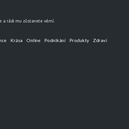
e a rádi mu zůstanete věrní.
nce
Krása
Online
Podnikání
Produkty
Zdraví