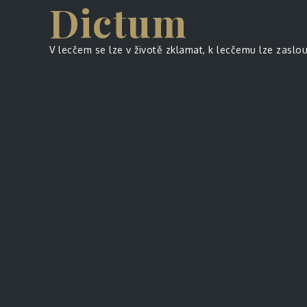
Dictum
Skip
to
content
V lecčem se lze v životě zklamat, k lecčemu lze zaslo