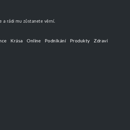
e a rádi mu zůstanete věrní.
nce
Krása
Online
Podnikání
Produkty
Zdraví