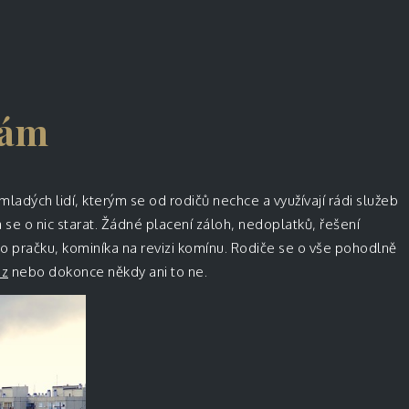
sám
 mladých lidí, kterým se od rodičů nechce a využívají rádi služeb
ba se o nic starat. Žádné placení záloh, nedoplatků, řešení
bo pračku, kominíka na revizi komínu. Rodiče se o vše pohodlně
oz
nebo dokonce někdy ani to ne.