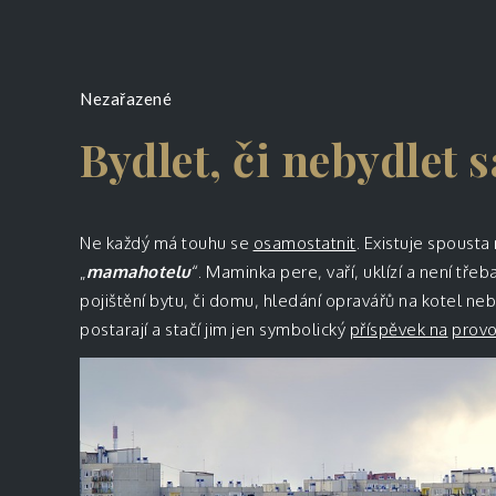
Nezařazené
Bydlet, či nebydlet 
Ne každý má touhu se
osamostatnit
. Existuje spousta
„
mamahotelu
“. Maminka pere, vaří, uklízí a není tře
pojištění bytu, či domu, hledání opravářů na kotel ne
postarají a stačí jim jen symbolický
příspěvek na
prov