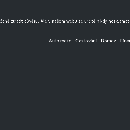
uženě ztratit důvěru. Ale v našem webu se určitě nikdy nezklamet
Auto moto
Cestování
Domov
Fina