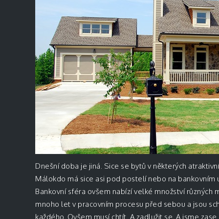
Dnešní doba je jiná. Sice se bytů v některých atraktiv
Málokdo má sice asi pod postelí nebo na bankovním úč
Bankovní sféra ovšem nabízí velké množství různých 
mnoho let v pracovním procesu před sebou a jsou sch
každého. Ovšem musí
chtít
. A zadlužit se. A jsme zase