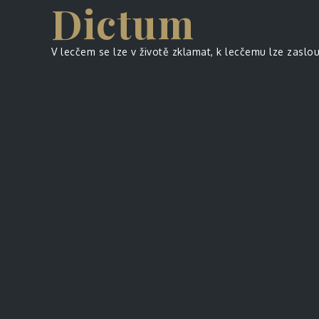
Dictum
Skip
to
content
V lecčem se lze v životě zklamat, k lecčemu lze zaslo