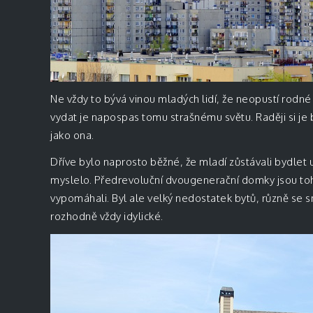
Ne vždy to bývá vinou mladých lidí, že neopustí rodn
vydat je napospas tomu strašnému světu. Raději si je
jako ona.
Dříve bylo naprosto běžné, že mladí zůstávali bydlet 
myslelo. Předrevoluční dvougenerační domky jsou toho
vypomáhali. Byl ale velký nedostatek bytů, různě se sm
rozhodně vždy idylické.