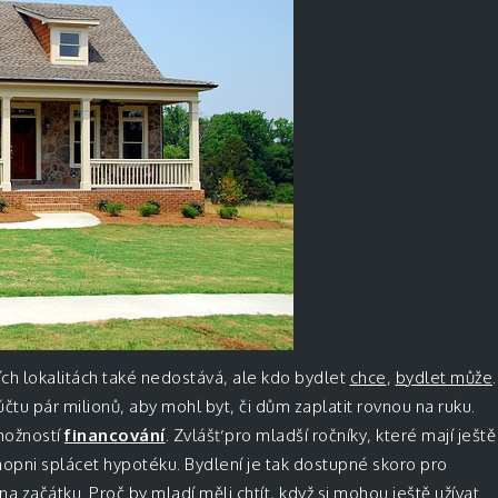
ních lokalitách také nedostává, ale kdo bydlet
chce
,
bydlet může
.
tu pár milionů, aby mohl byt, či dům zaplatit rovnou na ruku.
možností
financování
. Zvlášť pro mladší ročníky, které mají ještě
opni splácet hypotéku. Bydlení je tak dostupné skoro pro
 na začátku. Proč by mladí měli chtít, když si mohou ještě užívat