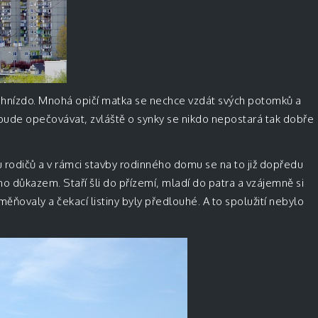
é hnízdo. Mnohá opičí matka se nechce vzdát svých potomků a
 bude opečovávat, zvláště o synky se nikdo nepostará tak dobře
u rodičů a v rámci stavby rodinného domu se na to již dopředu
 důkazem. Staří šli do přízemí, mladí do patra a vzájemně si
ěňovaly a čekací listiny byly předlouhé. A to spolužití nebylo