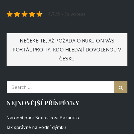
4.7/5 - (6 votes)
Navigace
NEČEKEJTE, AŽ POŽÁDÁ O RUKU ON VÁS
PORTÁL PRO TY, KDO HLEDAJÍ DOVOLENOU V
pro
ČESKU
příspěvek
Search
Sear
for:
NEJNOVĚJŠÍ PŘÍSPĚVKY
Národní park Souostroví Bazaruto
Jak správně na vodní dýmku