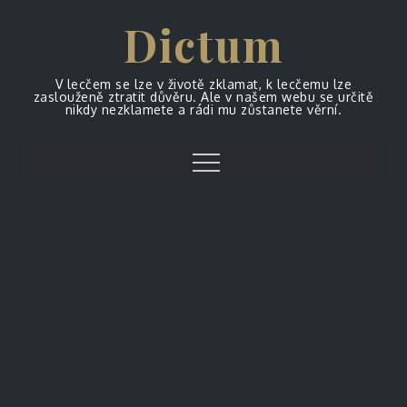
Skip
Dictum
to
content
V lecčem se lze v životě zklamat, k lecčemu lze
zaslouženě ztratit důvěru. Ale v našem webu se určitě
nikdy nezklamete a rádi mu zůstanete věrní.
Menu