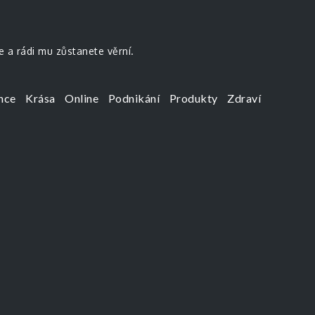
e a rádi mu zůstanete věrní.
nce
Krása
Online
Podnikání
Produkty
Zdraví