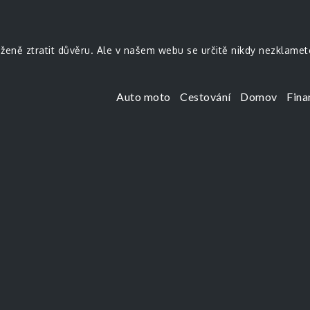
uženě ztratit důvěru. Ale v našem webu se určitě nikdy nezklamet
Auto moto
Cestování
Domov
Fina