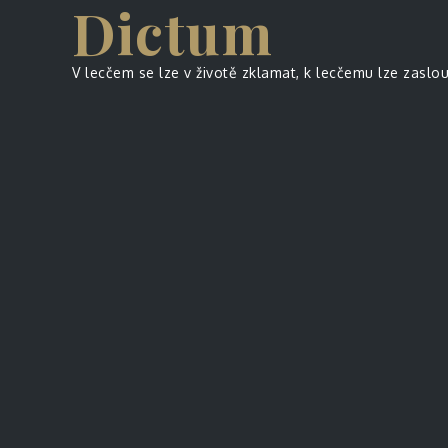
Dictum
Skip
to
content
V lecčem se lze v životě zklamat, k lecčemu lze zaslo