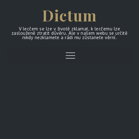
Skip
Dictum
to
content
V lecčem se lze v životě zklamat, k lecčemu lze
zaslouženě ztratit důvěru. Ale v našem webu se určitě
nikdy nezklamete a rádi mu zůstanete věrní.
Menu