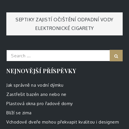
Navigace
SEPTIKY ZAJISTÍ OČIŠTĚNÍ ODPADNÍ VODY
ELEKTRONICKÉ CIGARETY
pro
příspěvek
Search
Sear
for:
NEJNOVĚJŠÍ PŘÍSPĚVKY
Jak správně na vodní dýmku
Zastřešit bazén ano nebo ne
Plastová okna pro řadové domy
Blíží se zima
Vchodové dveře mohou překvapit kvalitou i designem