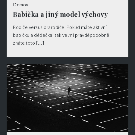
Domov
Babička a jiný model výchovy
Rodiče versus prarodiče. Pokud máte aktivní
babičku a dědečka, tak velmi pravděpodobně
znáte toto […]