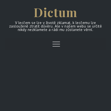
Skip
Dictum
to
content
V lecčem se lze v životě zklamat, k lecčemu lze
zaslouženě ztratit důvěru. Ale v našem webu se určitě
nikdy nezklamete a rádi mu zůstanete věrní.
Menu