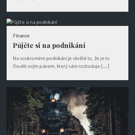
Finance
Půjčte si na podnikání
Na soukromém podnikání je skvělé to, že je tu
člověk svým pánem, který sám rozhoduje […]