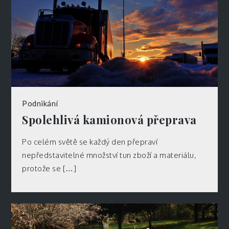
Podnikání
Spolehlivá kamionová přeprava
Po celém světě se každý den přepraví
nepředstavitelné množství tun zboží a materiálu,
protože se […]