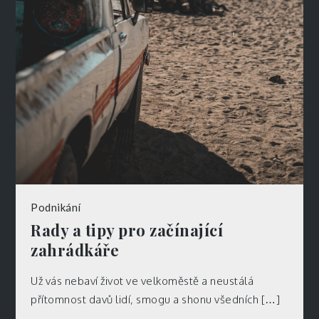
Podnikání
Rady a tipy pro začínající
zahrádkáře
Už vás nebaví život ve velkoměstě a neustálá
přítomnost davů lidí, smogu a shonu všedních […]