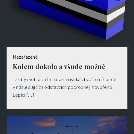
Nezařazené
Kolem dokola a všude možně
Tak by mohla znít charakteristika zboží, o níž bude
v následujících odstavcích podrobněji hovořeno.
Lepicí […]