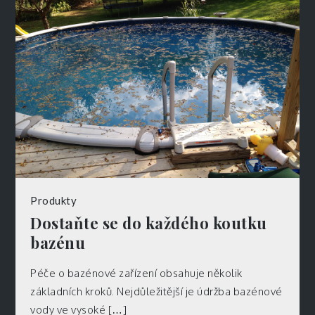
Produkty
Dostaňte se do každého koutku
bazénu
Péče o bazénové zařízení obsahuje několik
základních kroků. Nejdůležitější je údržba bazénové
vody ve vysoké […]