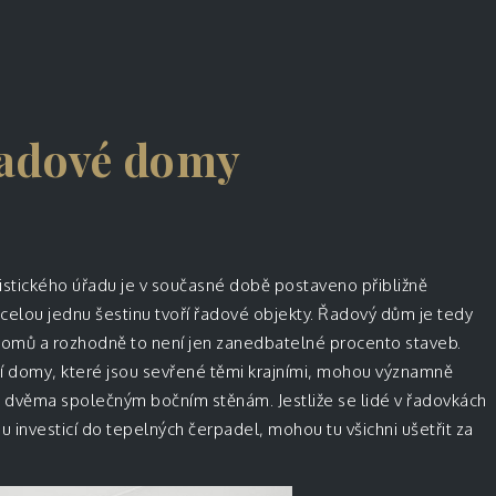
řadové domy
istického úřadu je v současné době postaveno přibližně
celou jednu šestinu tvoří řadové objekty. Řadový dům je tedy
omů a rozhodně to není jen zanedbatelné procento staveb.
ní domy, které jsou sevřené těmi krajními, mohou významně
e dvěma společným bočním stěnám. Jestliže se lidé v řadovkách
 investicí do tepelných čerpadel, mohou tu všichni ušetřit za