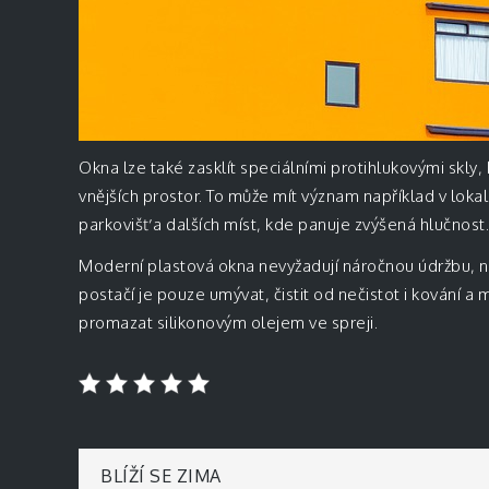
Okna lze také zasklít speciálními protihlukovými skly
vnějších prostor. To může mít význam například v loka
parkovišť a dalších míst, kde panuje zvýšená hlučnost.
Moderní plastová okna nevyžadují náročnou údržbu, nem
postačí je pouze umývat, čistit od nečistot i kování 
promazat silikonovým olejem ve spreji.
Navigace
BLÍŽÍ SE ZIMA