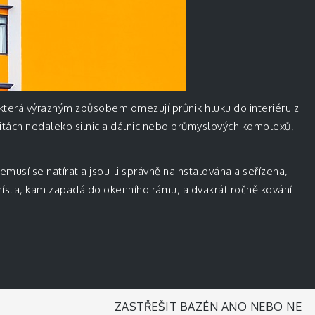
, která výrazným způsobem omezují průnik hluku do interiéru z
litách nedaleko silnic a dálnic nebo průmyslových komplexů,
usí se natírat a jsou-li správně nainstalována a seřízena,
a místa, kam zapadá do okenního rámu, a dvakrát ročně kování
ZASTŘEŠIT BAZÉN ANO NEBO NE