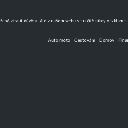
uženě ztratit důvěru. Ale v našem webu se určitě nikdy nezklamet
Auto moto
Cestování
Domov
Fina