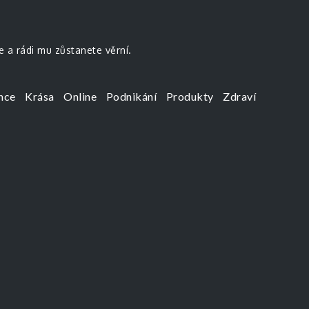
e a rádi mu zůstanete věrní.
nce
Krása
Online
Podnikání
Produkty
Zdraví