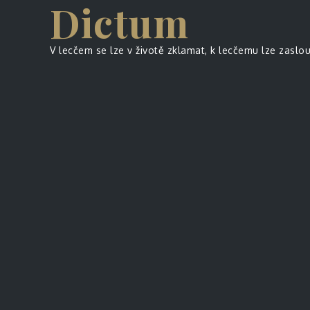
Dictum
Skip
to
content
V lecčem se lze v životě zklamat, k lecčemu lze zaslo