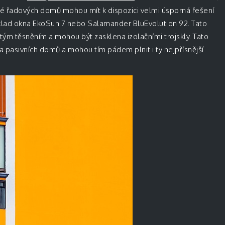
é řadových domů mohou mít k dispozici velmi úsporná řešení
klad okna EkoSun 7 nebo Salamander BluEvolution 92. Tato
tým těsněním a mohou být zasklena izolačními trojskly. Tato
a pasivních domů a mohou tím pádem plnit i ty nejpřísnější