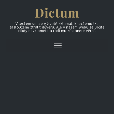
Skip
Dictum
to
content
V lecčem se lze v životě zklamat, k lecčemu lze
zaslouženě ztratit důvěru. Ale v našem webu se určitě
nikdy nezklamete a rádi mu zůstanete věrní.
Menu