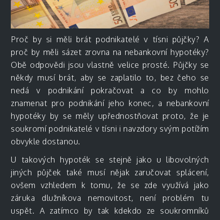
Proč by si měli brát podnikatelé v tísni půjčky? A
proč by měli sázet zrovna na nebankovní hypotéky?
Obě odpovědi jsou vlastně velice prosté. Půjčky se
někdy musí brát, aby se zaplatilo to, bez čeho se
nedá v podnikání pokračovat a co by mohlo
znamenat pro podnikání jeho konec, a nebankovní
hypotéky by se měly upřednostňovat proto, že je
soukromí podnikatelé v tísni i navzdory svým potížím
obvykle dostanou.
U takových hypoték se stejně jako u libovolných
jiných půjček také musí nějak zaručovat splácení,
ovšem vzhledem k tomu, že se zde využívá jako
záruka dlužníkova nemovitost, není problém tu
uspět. A zatímco by tak kdekdo ze soukromníků