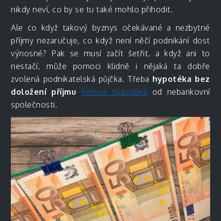
nikdy neví, co by se tu také mohlo přihodit.
Ale co když takový byznys očekávané a nezbytné
příjmy nezaručuje, co když není něčí podnikání dost
výnosné? Pak se musí začít šetřit, a když ani to
nestačí, může pomoci klidně i nějaká ta dobře
zvolená podnikatelská půjčka. Třeba
hypotéka bez
doložení příjmu
Férová hypotéka
od nebankovní
společnosti.