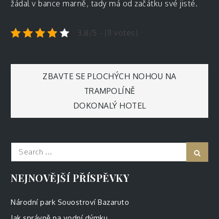
žádal v bance marně, tady má od začátku své jisté.
3.8/5 - (11 votes)
Navigace
ZBAVTE SE PLOCHÝCH NOHOU NA
TRAMPOLÍNĚ
pro
DOKONALÝ HOTEL
příspěvek
Search
Sear
for:
NEJNOVĚJŠÍ PŘÍSPĚVKY
Národní park Souostroví Bazaruto
Jak správně na vodní dýmku