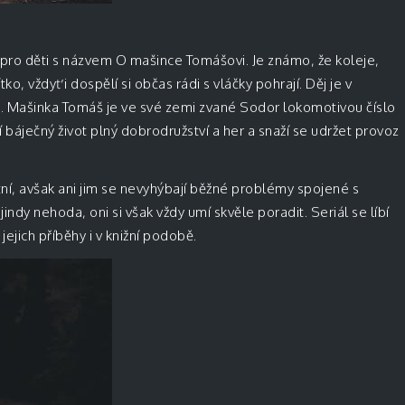
y pro děti s názvem O mašince Tomášovi. Je známo, že koleje,
, vždyť i dospělí si občas rádi s vláčky pohrají. Děj je v
á. Mašinka Tomáš je ve své zemi zvané Sodor lokomotivou číslo
 báječný život plný dobrodružství a her a snaží se udržet provoz
ční, avšak ani jim se nevyhýbají běžné problémy spojené s
ndy nehoda, oni si však vždy umí skvěle poradit. Seriál se líbí
ejich příběhy i v knižní podobě.