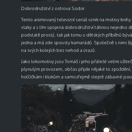
Dobrodružství z ostrova Sodor
Tento animovaný televizní seriál vznik na motivy knih
vlaky a s tím spojená dobrodružství táhnou nejedno dítko
podstatě prostý, tak jak tomu u dětských příběhů býv
jedna a má zde spousty kamarádů. Společně s nimi žijí
na svých kolejích bez nehod a úrazů.
Jako lokomotivy jsou Tomáš i jeho přátelé velmi užite
plynulým provozem, občas přijde nějaké to zpoždění, ji
holčičkám i klukům a samozřejmě stejně zábavné jsou j