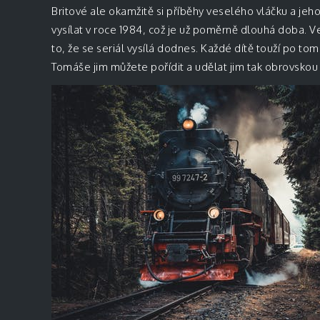
Britové ale okamžitě si příběhy veselého vláčku a jeh
vysílat v roce 1984, což je už poměrně dlouhá doba. V
to, že se seriál vysílá dodnes. Každé dítě touží po 
Tomáše jim můžete pořídit a udělat jim tak obrovskou