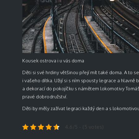
Kousek ostrova i u vás doma
Děti si své hrdiny většinou přejí mít také doma. A to s
i vašeho dítka. Užijí si s ním spousty legrace a hlavně
a dekorací do pokojíčku s námětem lokomotivy Tomáše 
pravé dobrodružství.
Děti by měly zažívat legraci každý den a s lokomotiv
4.6/5 - (5 votes)