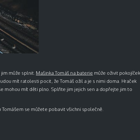
e jim může splnit.
Mašinka Tomáš na baterie
může oživit pokojíče
 budou mít ratolesti pocit, že Tomáš ožil a je s nimi doma. Hraček
mohou mít děti plno. Splňte jim jejich sen a dopřejte jim to
ou Tomášem se můžete pobavit všichni společně.