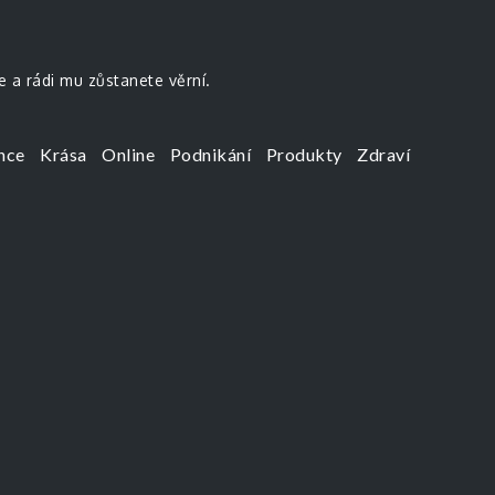
e a rádi mu zůstanete věrní.
nce
Krása
Online
Podnikání
Produkty
Zdraví