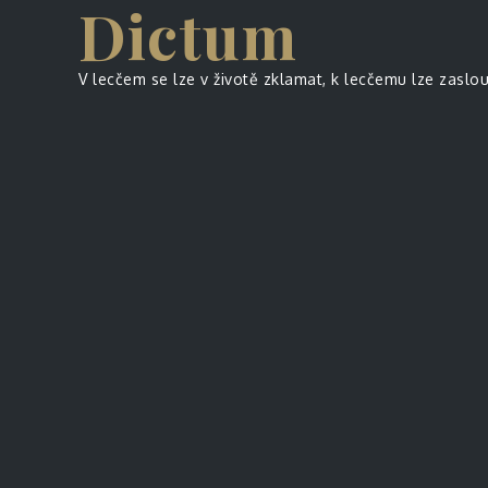
Dictum
Skip
to
content
V lecčem se lze v životě zklamat, k lecčemu lze zaslo