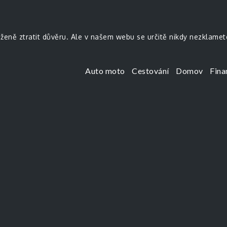
uženě ztratit důvěru. Ale v našem webu se určitě nikdy nezklamet
Auto moto
Cestování
Domov
Fina