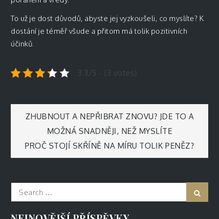
To už je dost důvodů, abyste jej vyzkoušeli, co myslíte? K
dostání je téměř všude a přitom má tolik pozitivních
účinků.
3.3/5 - (3 votes)
Navigace
ZHUBNOUT A NEPŘIBRAT ZNOVU? JDE TO A
MOŽNÁ SNADNĚJI, NEŽ MYSLÍTE
pro
PROČ STOJÍ SKŘÍNĚ NA MÍRU TOLIK PENĚZ?
příspěvek
Search
Sear
for:
NEJNOVĚJŠÍ PŘÍSPĚVKY