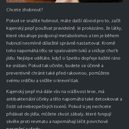
Chcete zhubnout?
Pokud se snažíte hubnout, máte další důvod pro to, začít
kajenský pepř používat pravidelně. Je prokázáno, že látky,
které obsahuje podporují metabolismus a ten je během
hubnutí nesmírně důležité správně nastartovat. Kromě
toho napomáhá tělu se spalováním tuků a snižuje chuť k
jídlu. Nejlépe uděláte, když si špetku dopřeje každé ráno
ke snídani. Pokud tak učiníte, budete se účinně a
preventivně chránit také před rakovinou, pomůžete
svému srdíčku a snížíte si krevní tlak.
Kajenský pepř má dále vliv na srážlivost krve, má
antibakteriální účinky a tělo napomáhá také detoxikovat a
čistit od nebezpečných toxinů. Pokud si jej nechcete
přidávat do jídla, můžete zkusit zábaly, které fungují
skvěle proti revmatu a napomáhají léčit povrchové
poranění a vředy.