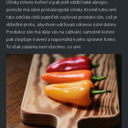
Účinky tohoto koření si pak jistě oblíbí také alergici,
protože má silné protialergické účinky. Kromě toho umí
tato odrůda chilli papriček zvyšovat produkci slin, což je
důležité proto, abychom udržovali zdravou ústní dutinu.
Produkce slin má dále vliv na zažívání, samotné koření
pak zlepšuje trávení a napomáhá k jeho správné funkci.
To však zdaleka není všechno, co umí.