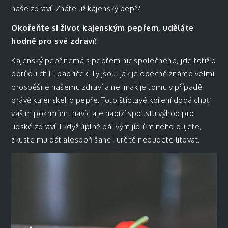
naše zdraví. Znáte už kajenský pepř?
Okořeňte si život kajenským pepřem, uděláte
hodně pro své zdraví!
Kajenský pepř nemá s pepřem nic společného, jde totiž o
odrůdu chilli papriček. Ty jsou, jak je obecně známo velmi
prospěšné našemu zdraví a ne jinak je tomu v případě
právě kajenského pepře. Toto štiplavé koření dodá chuť
vašim pokrmům, navíc ale nabízí spoustu výhod pro
lidské zdraví. I když úplně pálivým jídlům neholdujete,
zkuste mu dát alespoň šanci, určitě nebudete litovat.