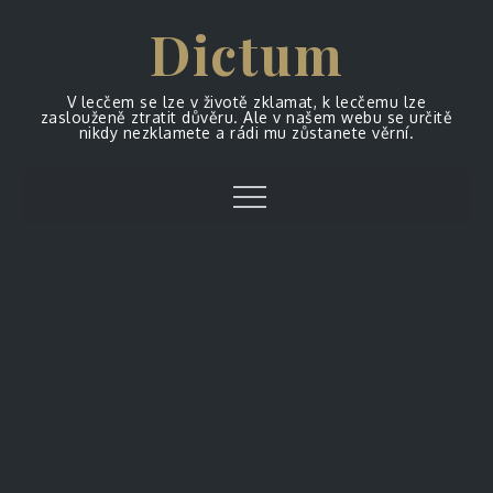
Skip
Dictum
to
content
V lecčem se lze v životě zklamat, k lecčemu lze
zaslouženě ztratit důvěru. Ale v našem webu se určitě
nikdy nezklamete a rádi mu zůstanete věrní.
Menu