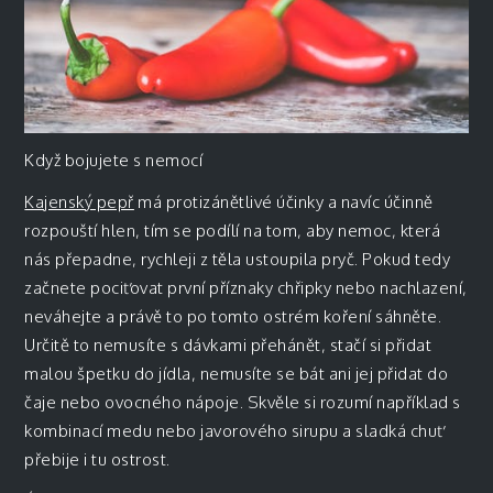
Když bojujete s nemocí
Kajenský pepř
má protizánětlivé účinky a navíc účinně
rozpouští hlen, tím se podílí na tom, aby nemoc, která
nás přepadne, rychleji z těla ustoupila pryč. Pokud tedy
začnete pociťovat první příznaky chřipky nebo nachlazení,
neváhejte a právě to po tomto ostrém koření sáhněte.
Určitě to nemusíte s dávkami přehánět, stačí si přidat
malou špetku do jídla, nemusíte se bát ani jej přidat do
čaje nebo ovocného nápoje. Skvěle si rozumí například s
kombinací medu nebo javorového sirupu a sladká chuť
přebije i tu ostrost.