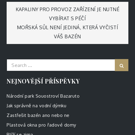
Navigace
KAPALINY PRO PROVOZ ZAŘÍZENÍ JE NUTNÉ
VYBÍRAT S PÉČÍ
pro
MOŘSKÁ SŮL NENÍ JEDINÁ, KTERÁ VYČISTÍ
VÁŠ BAZÉN
příspěvek
Search
Sear
for:
NEJNOVĚJŠÍ PŘÍSPĚVKY
Národní park Souostroví Bazaruto
Jak správně na vodní dýmku
Zastřešit bazén ano nebo ne
Plastová okna pro řadové domy
Blíží se zima