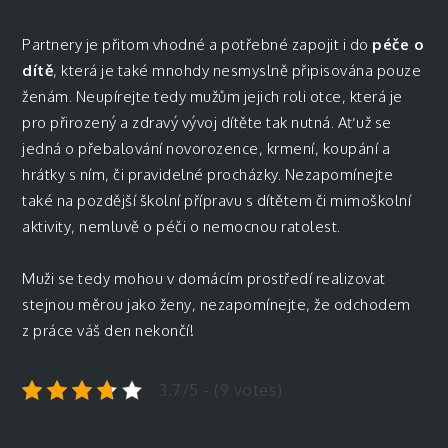
Partnery je přitom vhodné a potřebné zapojit i do
péče o
dítě
, která je také mnohdy nesmyslně připisována pouze
ženám. Neupírejte tedy mužům jejich roli
otce
, která je
pro přirozený a zdravý vývoj dítěte tak nutná. Ať už se
jedná o přebalování novorozence, krmení, koupání a
hrátky s ním, či pravidelné procházky. Nezapomínejte
také na pozdější školní přípravu s dítětem či mimoškolní
aktivity, nemluvě o péči o nemocnou ratolest.
Muži se tedy mohou v domácím prostředí realizovat
stejnou měrou jako ženy, nezapomínejte, že odchodem
z práce váš den nekončí!
3.7/5 - (9 votes)