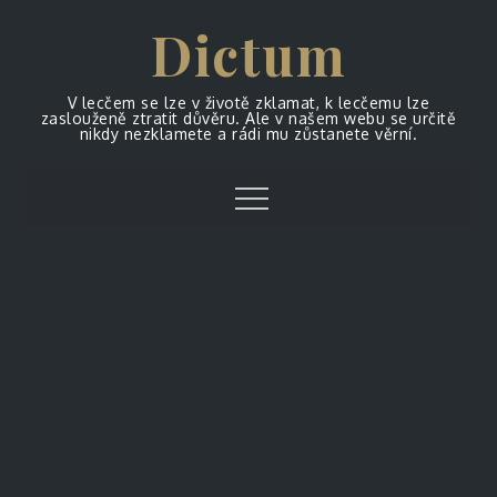
Skip
Dictum
to
content
V lecčem se lze v životě zklamat, k lecčemu lze
zaslouženě ztratit důvěru. Ale v našem webu se určitě
nikdy nezklamete a rádi mu zůstanete věrní.
Menu