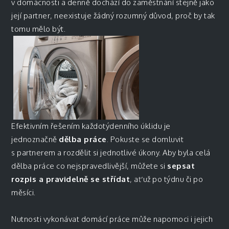
v domácnosti a denně dochází do zaměstnání stejně jako
její partner, neexistuje žádný rozumný důvod, proč by tak
tomu mělo být.
Efektivním řešením každotýdenního úklidu je
jednoznačně
dělba práce
. Pokuste se domluvit
s partnerem a rozdělit si jednotlivé úkony. Aby byla celá
dělba práce co nejspravedlivější, můžete si
sepsat
rozpis a pravidelně se střídat
, ať už po týdnu či po
měsíci.
Nutnosti vykonávat domácí práce může napomoci i jejich